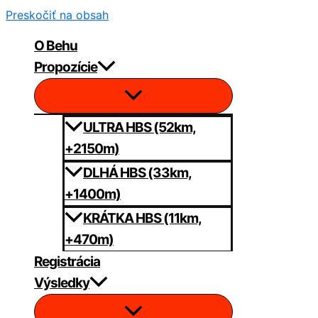
Preskočiť na obsah
O Behu
Propozície
ULTRA HBS (52km,
+2150m)
DLHÁ HBS (33km,
+1400m)
KRÁTKA HBS (11km,
+470m)
Registrácia
Výsledky