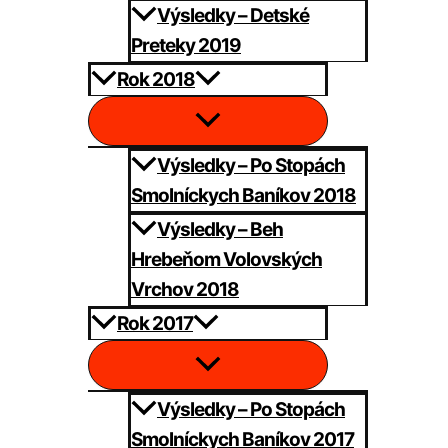
Výsledky – Detské
Preteky 2019
Rok 2018
Výsledky – Po Stopách
Smolníckych Baníkov 2018
Výsledky – Beh
Hrebeňom Volovských
Vrchov 2018
Rok 2017
Výsledky – Po Stopách
Smolníckych Baníkov 2017