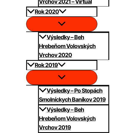
Vrchov 2021 – Virtual
Rok 2020
Výsledky – Beh
Hrebeňom Volovských
Vrchov 2020
Rok 2019
Výsledky – Po Stopách
Smolníckych Baníkov 2019
Výsledky – Beh
Hrebeňom Volovských
Vrchov 2019