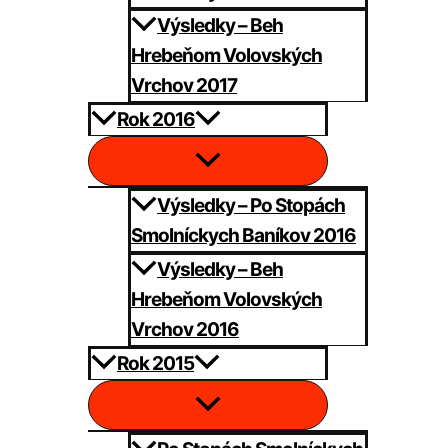
Výsledky – Beh
Hrebeňom Volovských
Vrchov 2017
Rok 2016
Výsledky – Po Stopách
Smolníckych Baníkov 2016
Výsledky – Beh
Hrebeňom Volovských
Vrchov 2016
Rok 2015