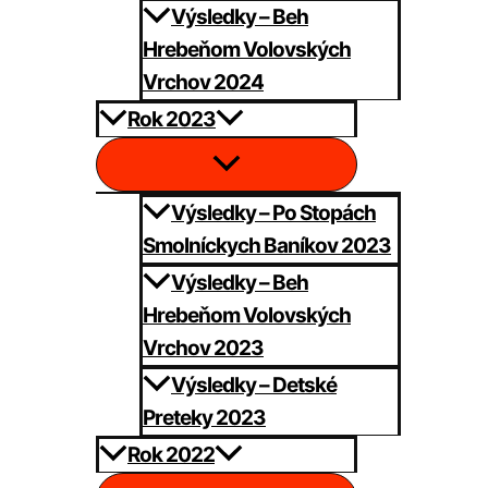
Výsledky – Beh
Hrebeňom Volovských
Vrchov 2024
Rok 2023
Výsledky – Po Stopách
Smolníckych Baníkov 2023
Výsledky – Beh
Hrebeňom Volovských
Vrchov 2023
Výsledky – Detské
Preteky 2023
Rok 2022