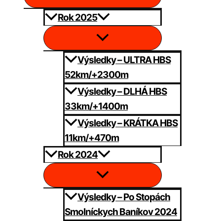
Rok 2025
Výsledky – ULTRA HBS
52km/+2300m
Výsledky – DLHÁ HBS
33km/+1400m
Výsledky – KRÁTKA HBS
11km/+470m
Rok 2024
Výsledky – Po Stopách
Smolníckych Baníkov 2024