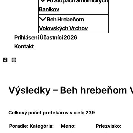
Po Stopách Smolníckych
Baníkov
Beh Hrebeňom
Volovských Vrchov
Prihlásení Účastníci 2026
Kontakt
Výsledky – Beh hrebeňom 
Celkový počet pretekárov v cieli: 239
Poradie:
Kategória:
Meno:
Priezvisko: