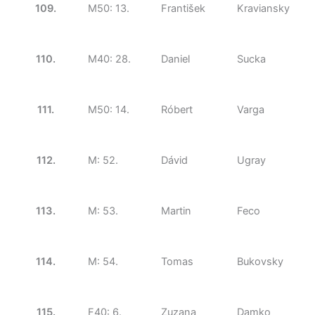
109.
M50: 13.
František
Kraviansky
110.
M40: 28.
Daniel
Sucka
111.
M50: 14.
Róbert
Varga
112.
M: 52.
Dávid
Ugray
113.
M: 53.
Martin
Feco
114.
M: 54.
Tomas
Bukovsky
115.
F40: 6.
Zuzana
Damko