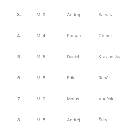
3.
M: 3.
Andrej
Sarvaš
4.
M: 4.
Roman
Chmel
5.
M: 5.
Daniel
Kraviansky
6.
M: 6.
Erik
Repák
7.
M: 7.
Matúš
Vnečák
8.
M: 8.
Andrej
Šuty