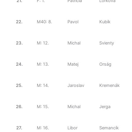
21.
F: 1.
Patrícia
Lorková
22.
M40: 8.
Pavol
Kubík
23.
M: 12.
Michal
Svienty
24.
M: 13.
Matej
Orság
25.
M: 14.
Jaroslav
Kremenák
26.
M: 15.
Michal
Jerga
27.
M: 16.
Libor
Semancík