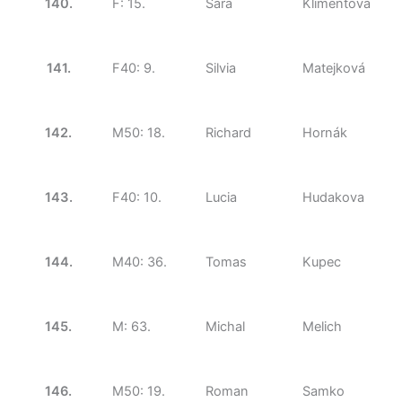
140.
F: 15.
Sára
Klimentová
141.
F40: 9.
Silvia
Matejková
142.
M50: 18.
Richard
Hornák
143.
F40: 10.
Lucia
Hudakova
144.
M40: 36.
Tomas
Kupec
145.
M: 63.
Michal
Melich
146.
M50: 19.
Roman
Samko