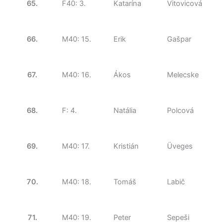
65.
F40: 3.
Katarína
Vitovicová
66.
M40: 15.
Erik
Gašpar
67.
M40: 16.
Ákos
Melecske
68.
F: 4.
Natália
Polcová
69.
M40: 17.
Kristián
Üveges
70.
M40: 18.
Tomáš
Labič
71.
M40: 19.
Peter
Sepeši