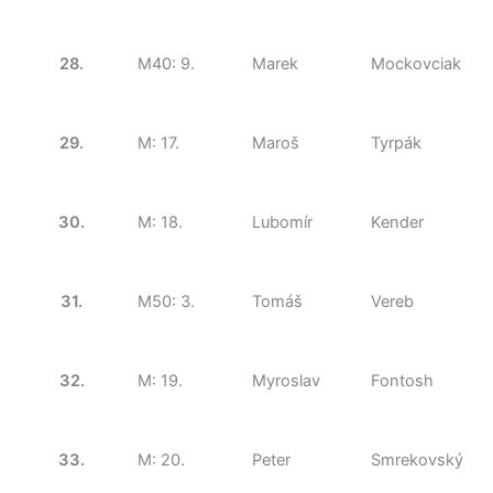
28.
M40: 9.
Marek
Mockovciak
29.
M: 17.
Maroš
Tyrpák
30.
M: 18.
Lubomír
Kender
31.
M50: 3.
Tomáš
Vereb
32.
M: 19.
Myroslav
Fontosh
33.
M: 20.
Peter
Smrekovský