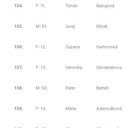
134.
F: 11.
Tünde
Balogová
135.
M: 61.
Juraj
Micak
136.
F: 12.
Zuzana
Harhovská
137.
F: 13.
Veronika
Senderakova
138.
M: 62.
Peter
Betteš
139.
F: 14.
Mária
Adamcáková