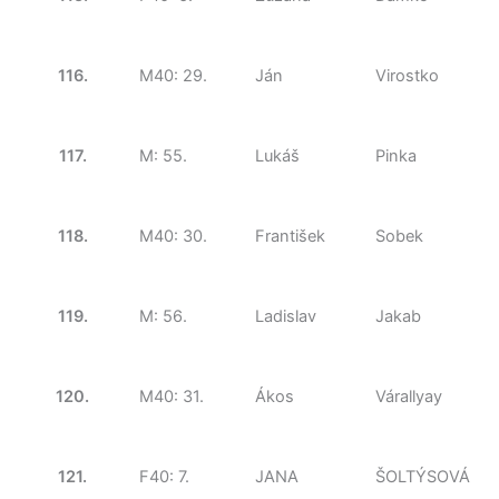
116.
M40: 29.
Ján
Virostko
117.
M: 55.
Lukáš
Pinka
118.
M40: 30.
František
Sobek
119.
M: 56.
Ladislav
Jakab
120.
M40: 31.
Ákos
Várallyay
121.
F40: 7.
JANA
ŠOLTÝSOVÁ