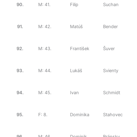
90.
M: 41.
Filip
Suchan
91.
M: 42.
Matúš
Bender
92.
M: 43.
František
Šuver
93.
M: 44.
Lukáš
Svienty
94.
M: 45.
Ivan
Schmidt
95.
F: 8.
Dominika
Stahovec
96.
M: 46.
Dominik
Bránsky