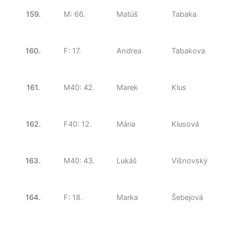
159.
M: 66.
Matúš
Tabaka
160.
F: 17.
Andrea
Tabakova
161.
M40: 42.
Marek
Klus
162.
F40: 12.
Mária
Klusová
163.
M40: 43.
Lukáš
Višnovský
164.
F: 18.
Marka
Šebejová