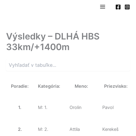
Preskočiť
na
obsah
Výsledky – DLHÁ HBS
33km/+1400m
Poradie:
Kategória:
Meno:
Priezvisko:
1.
M: 1.
Orolin
Pavol
2.
M: 2.
Attila
Kerekeš