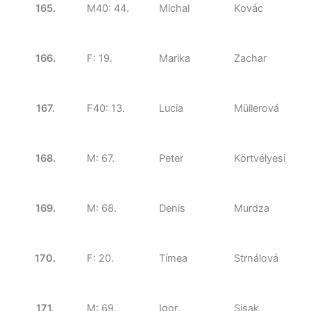
165.
M40: 44.
Michal
Kovác
166.
F: 19.
Marika
Zachar
167.
F40: 13.
Lucia
Müllerová
168.
M: 67.
Peter
Körtvélyesi
169.
M: 68.
Denis
Murdza
170.
F: 20.
Tímea
Strnálová
171.
M: 69.
Igor
Sisak